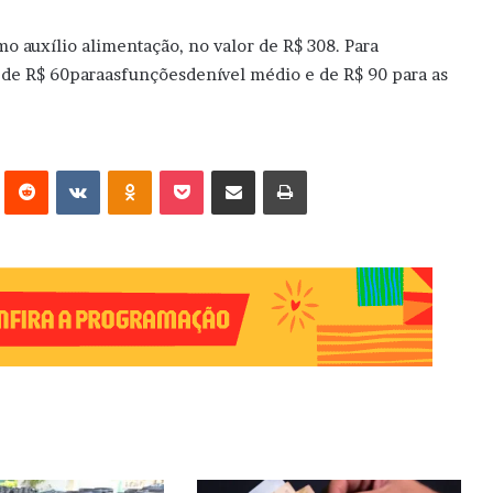
mo auxílio alimentação, no valor de R$ 308. Para
or de R$ 60paraasfunçõesdenível médio e de R$ 90 para as
erest
Reddit
VK
OK
Pocket
Compartilhar via e-mail
Imprimir