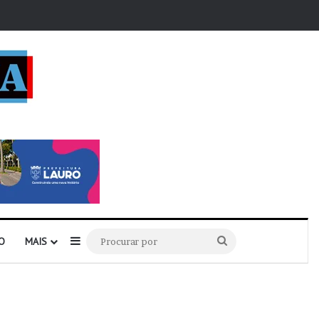
r
Barra Lateral
Procurar
O
MAIS
por