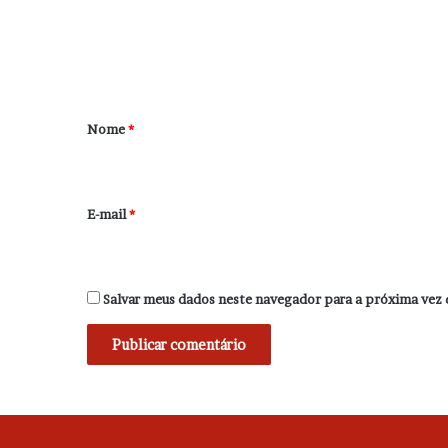
e
n
t
á
r
Nome
*
i
o
*
E-mail
*
Salvar meus dados neste navegador para a próxima vez 