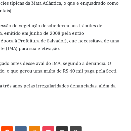
ies típicas da Mata Atlântica, o que é enquadrado como
ntais).
essão de vegetação desobedeceu aos trâmites de
rá, emitido em junho de 2008 pela então
 época à Prefeitura de Salvador), que necessitava de uma
te (IMA) para sua efetivação.
çado antes desse aval do IMA, segundo a denúncia. O
de, o que gerou uma multa de R$ 40 mil paga pela Secti.
a três anos pelas irregularidades denunciadas, além da
erest
Reddit
VK
OK
Pocket
Compartilhar via e-mail
Imprimir