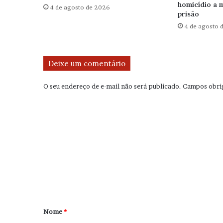
homicídio a 
4 de agosto de 2026
prisão
4 de agosto 
Deixe um comentário
O seu endereço de e-mail não será publicado.
Campos obri
C
o
m
e
n
t
á
r
Nome
*