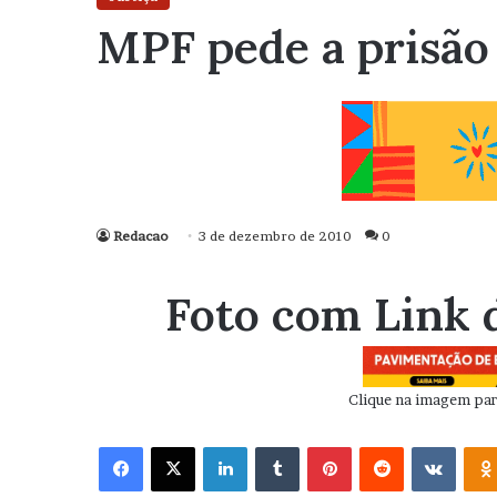
MPF pede a prisão 
Redacao
3 de dezembro de 2010
0
Foto com Link 
Clique na imagem para
Facebook
X
Linkedin
Tumblr
Pinterest
Reddit
VK