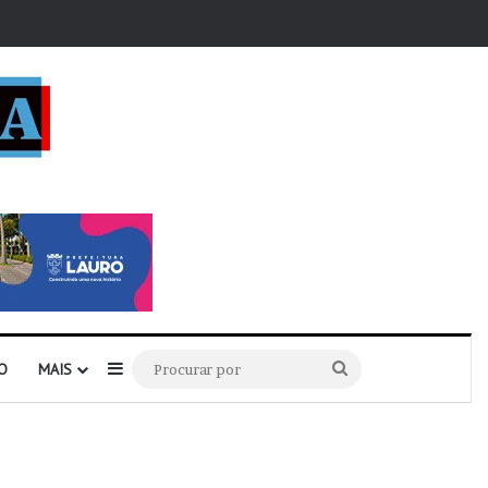
r
Barra Lateral
Procurar
O
MAIS
por