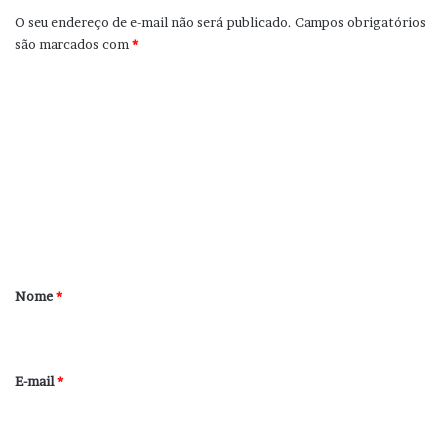
O seu endereço de e-mail não será publicado.
Campos obrigatórios
são marcados com
*
C
o
m
e
n
t
á
r
Nome
*
i
o
*
E-mail
*