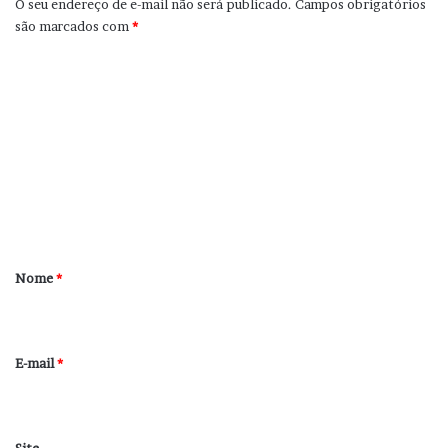
O seu endereço de e-mail não será publicado.
Campos obrigatórios
são marcados com
*
C
o
m
e
n
t
á
r
Nome
*
i
o
*
E-mail
*
Site