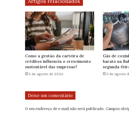
Artigos relacionados
Como a gestão da carteira de
Gás de cozin
créditos influencia o crescimento
barato na Bah
sustentável das empresas?
segunda-feir
5 de agosto de 2026
3 de agosto 
Deixe um comentário
O seu endereço de e-mail não será publicado.
Campos obri
C
o