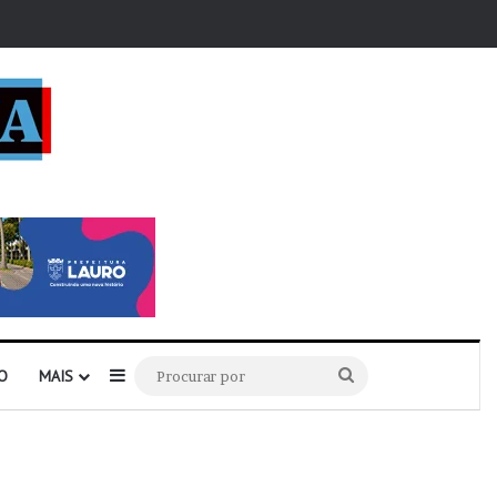
r
Barra Lateral
Procurar
O
MAIS
por