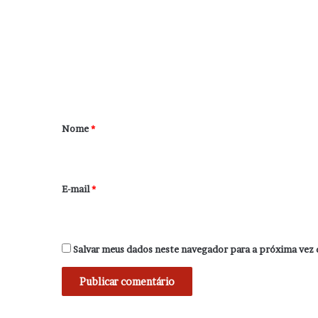
m
e
n
t
á
r
Nome
*
i
o
*
E-mail
*
Salvar meus dados neste navegador para a próxima vez 