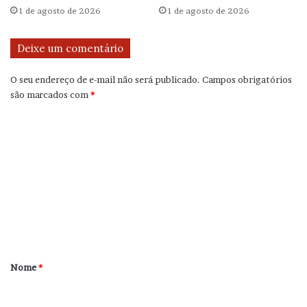
1 de agosto de 2026
1 de agosto de 2026
Deixe um comentário
O seu endereço de e-mail não será publicado.
Campos obrigatórios
são marcados com
*
C
o
m
e
n
t
á
r
Nome
*
i
o