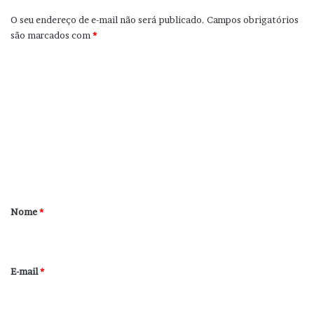
O seu endereço de e-mail não será publicado.
Campos obrigatórios
são marcados com
*
C
o
m
e
n
t
á
r
Nome
*
i
o
*
E-mail
*