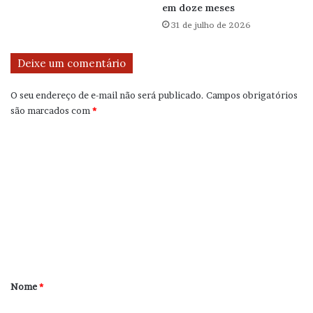
em doze meses
31 de julho de 2026
Deixe um comentário
O seu endereço de e-mail não será publicado.
Campos obrigatórios
são marcados com
*
C
o
m
e
n
t
á
r
Nome
*
i