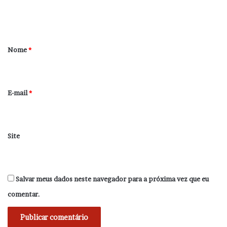
n
t
á
r
Nome
*
i
o
*
E-mail
*
Site
Salvar meus dados neste navegador para a próxima vez que eu
comentar.