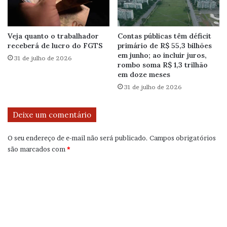
Veja quanto o trabalhador
Contas públicas têm déficit
receberá de lucro do FGTS
primário de R$ 55,3 bilhões
em junho; ao incluir juros,
31 de julho de 2026
rombo soma R$ 1,3 trilhão
em doze meses
31 de julho de 2026
Deixe um comentário
O seu endereço de e-mail não será publicado.
Campos obrigatórios
são marcados com
*
C
o
m
e