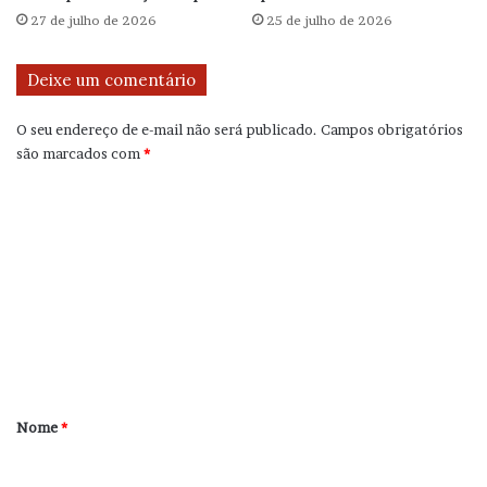
27 de julho de 2026
25 de julho de 2026
Deixe um comentário
O seu endereço de e-mail não será publicado.
Campos obrigatórios
são marcados com
*
C
o
m
e
n
t
á
r
Nome
*
i
o