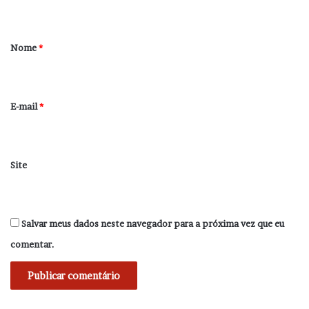
t
á
r
Nome
*
i
o
*
E-mail
*
Site
Salvar meus dados neste navegador para a próxima vez que eu
comentar.