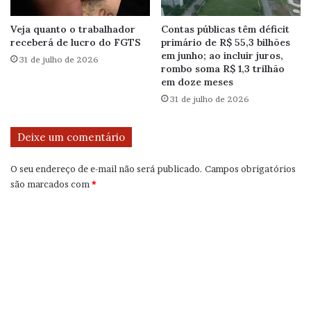
Veja quanto o trabalhador
Contas públicas têm déficit
receberá de lucro do FGTS
primário de R$ 55,3 bilhões
em junho; ao incluir juros,
31 de julho de 2026
rombo soma R$ 1,3 trilhão
em doze meses
31 de julho de 2026
Deixe um comentário
O seu endereço de e-mail não será publicado.
Campos obrigatórios
são marcados com
*
C
o
m
e
n