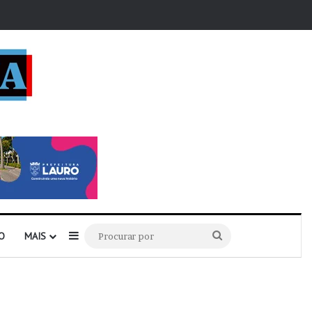
r
Barra Lateral
Procurar
O
MAIS
por