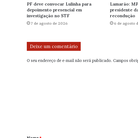
PF deve convocar Lulinha para
Lamarão: MP
depoimento presencial em
presidente d
investigação no STF
recondução
7 de agosto de 2026
6 de agosto 
Deixe um comentário
O seu endereço de e-mail não será publicado.
Campos obri
C
o
m
e
n
t
á
r