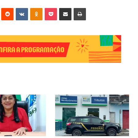
erest
Reddit
VK
OK
Pocket
Compartilhar via e-mail
Imprimir