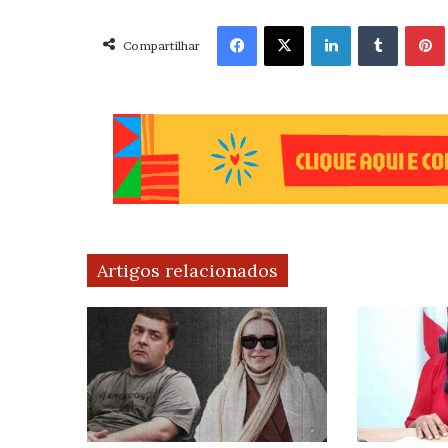
Facebook
X
Linkedin
Tumblr
Pint
Compartilhar
Artigos relacionados