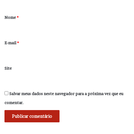
á
r
Nome
*
i
o
*
E-mail
*
Site
Salvar meus dados neste navegador para a próxima vez que eu
comentar.