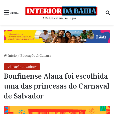
P
Menu
Início
/
Educação & Cultura
Educação & Cultura
Bonfinense Alana foi escolhida
uma das princesas do Carnaval
de Salvador