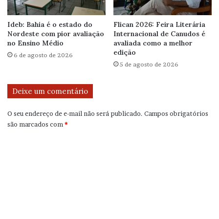
Ideb: Bahia é o estado do
Flican 2026: Feira Literária
Nordeste com pior avaliação
Internacional de Canudos é
no Ensino Médio
avaliada como a melhor
edição
6 de agosto de 2026
5 de agosto de 2026
Deixe um comentário
O seu endereço de e-mail não será publicado.
Campos obrigatórios
são marcados com
*
C
o
m
e
n
t