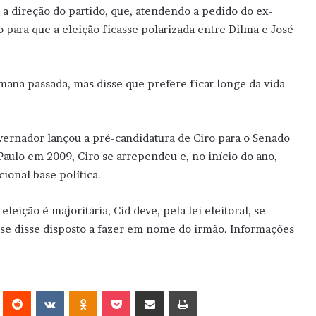
 direção do partido, que, atendendo a pedido do ex-
 para que a eleição ficasse polarizada entre Dilma e José
mana passada, mas disse que prefere ficar longe da vida
overnador lançou a pré-candidatura de Ciro para o Senado
 Paulo em 2009, Ciro se arrependeu e, no início do ano,
cional base política.
leição é majoritária, Cid deve, pela lei eleitoral, se
á se disse disposto a fazer em nome do irmão. Informações
erest
Reddit
VK
OK
Pocket
Compartilhar via e-mail
Imprimir