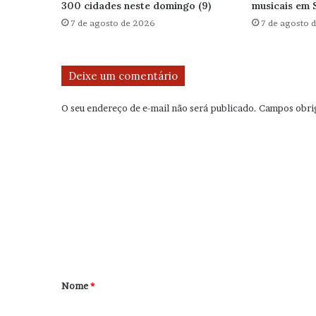
300 cidades neste domingo (9)
musicais em 
7 de agosto de 2026
7 de agosto 
Deixe um comentário
O seu endereço de e-mail não será publicado.
Campos obri
C
o
m
e
n
t
á
r
Nome
*
i