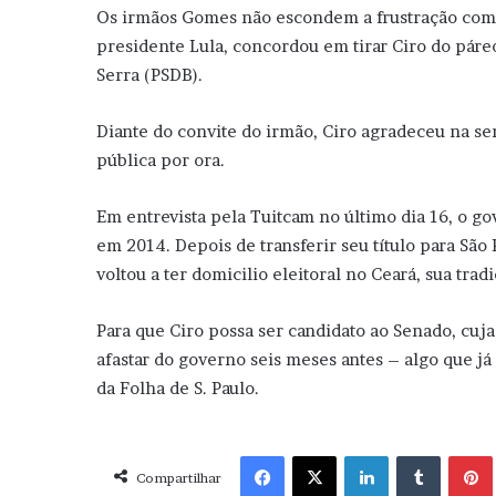
Os irmãos Gomes não escondem a frustração com a
presidente Lula, concordou em tirar Ciro do páreo
Serra (PSDB).
Diante do convite do irmão, Ciro agradeceu na se
pública por ora.
Em entrevista pela Tuitcam no último dia 16, o g
em 2014. Depois de transferir seu título para São
voltou a ter domicilio eleitoral no Ceará, sua tradi
Para que Ciro possa ser candidato ao Senado, cuja e
afastar do governo seis meses antes – algo que j
da Folha de S. Paulo.
Facebook
X
Linkedin
Tumblr
Pint
Compartilhar