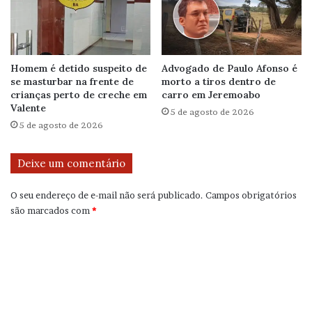
Homem é detido suspeito de
Advogado de Paulo Afonso é
se masturbar na frente de
morto a tiros dentro de
crianças perto de creche em
carro em Jeremoabo
Valente
5 de agosto de 2026
5 de agosto de 2026
Deixe um comentário
O seu endereço de e-mail não será publicado.
Campos obrigatórios
são marcados com
*
C
o
m
e