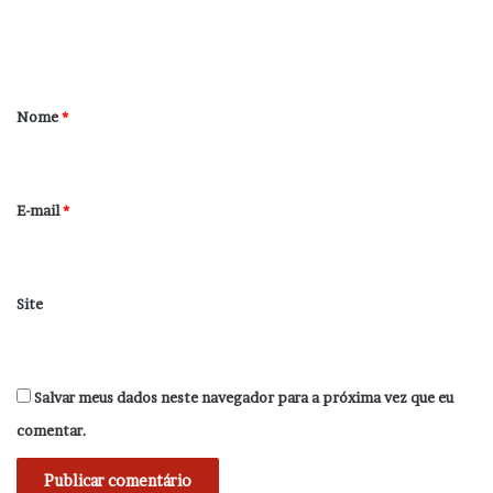
n
t
á
r
Nome
*
i
o
*
E-mail
*
Site
Salvar meus dados neste navegador para a próxima vez que eu
comentar.