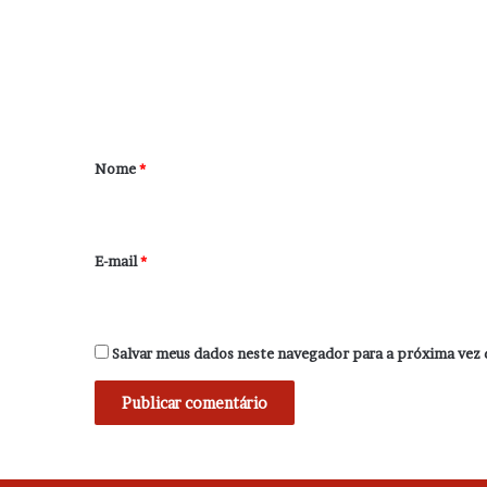
e
n
t
á
r
Nome
*
i
o
*
E-mail
*
Salvar meus dados neste navegador para a próxima vez 