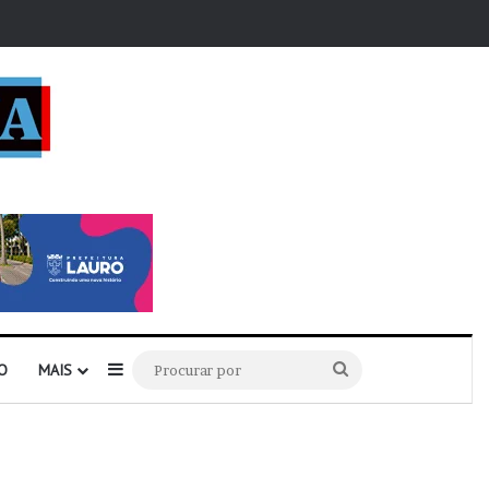
r
Barra Lateral
Procurar
O
MAIS
por