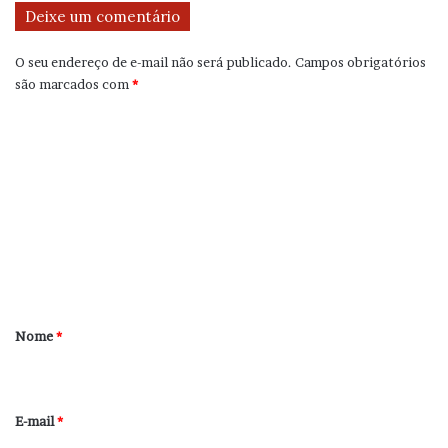
Deixe um comentário
O seu endereço de e-mail não será publicado.
Campos obrigatórios
são marcados com
*
C
o
m
e
n
t
á
r
Nome
*
i
o
*
E-mail
*