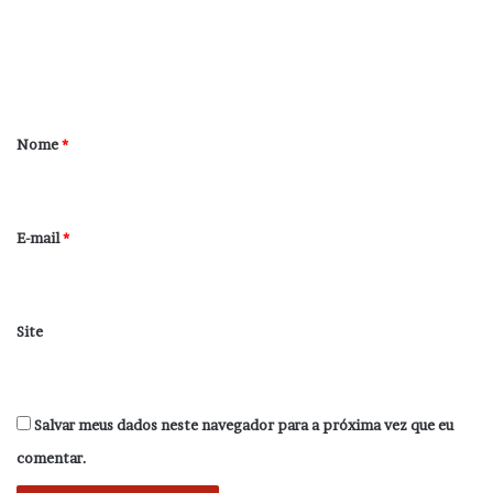
e
n
t
á
r
Nome
*
i
o
*
E-mail
*
Site
Salvar meus dados neste navegador para a próxima vez que eu
comentar.