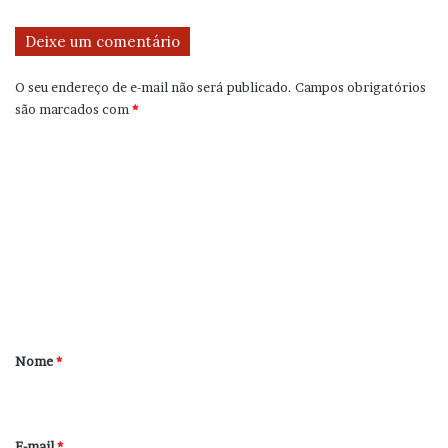
Deixe um comentário
O seu endereço de e-mail não será publicado.
Campos obrigatórios
são marcados com
*
C
o
m
e
n
t
á
r
Nome
*
i
o
*
E-mail
*