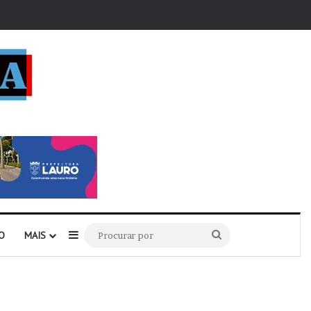
r
Barra Lateral
Procurar
O
MAIS
por