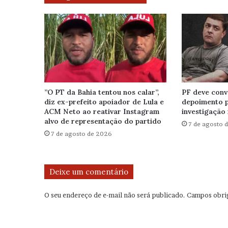
”O PT da Bahia tentou nos calar”,
PF deve conv
diz ex-prefeito apoiador de Lula e
depoimento p
ACM Neto ao reativar Instagram
investigação
alvo de representação do partido
7 de agosto 
7 de agosto de 2026
Deixe um comentário
O seu endereço de e-mail não será publicado.
Campos obri
C