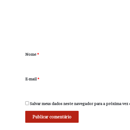
o
m
e
n
t
á
r
Nome
*
i
o
*
E-mail
*
Salvar meus dados neste navegador para a próxima vez 