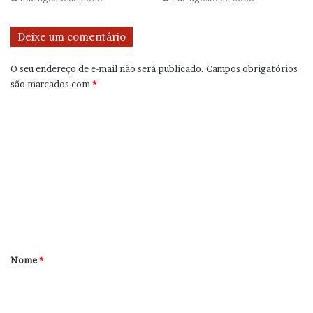
Deixe um comentário
O seu endereço de e-mail não será publicado.
Campos obrigatórios
são marcados com
*
C
o
m
e
n
t
á
r
Nome
*
i
o