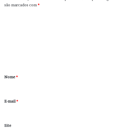
são marcados com
*
C
o
m
e
n
t
á
r
Nome
*
i
o
*
E-mail
*
Site