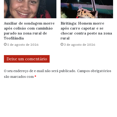
Auxiliar de sondagem morre
Biritinga: Homem morre
após colisão com caminhão
após carro capotar e se
parado na zona rural de
chocar contra poste na zona
Teofilândia
rural
5 de agosto de 2026
3 de agosto de 2026
Deixe um comentário
O seu endereço de e-mail não será publicado.
Campos obrigatórios
são marcados com
*
C
o
m
e