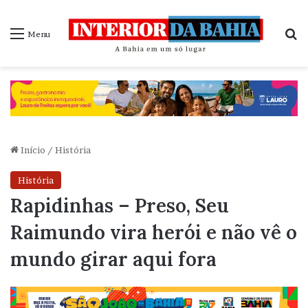
P
Menu
Início
/
História
História
Rapidinhas – Preso, Seu
Raimundo vira herói e não vê o
mundo girar aqui fora