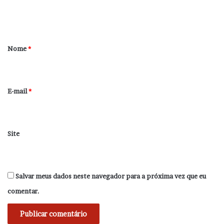
n
t
á
r
Nome
*
i
o
*
E-mail
*
Site
Salvar meus dados neste navegador para a próxima vez que eu
comentar.