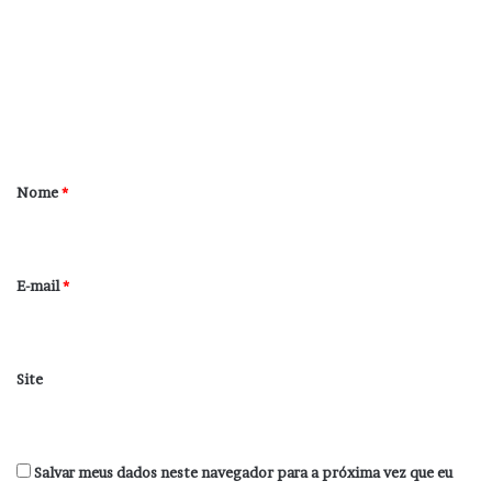
m
e
n
t
á
r
Nome
*
i
o
*
E-mail
*
Site
Salvar meus dados neste navegador para a próxima vez que eu