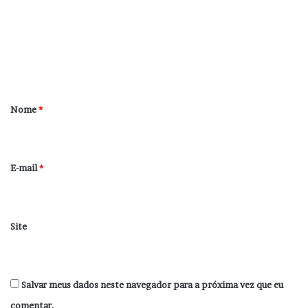
m
e
n
t
á
r
Nome
*
i
o
*
E-mail
*
Site
Salvar meus dados neste navegador para a próxima vez que eu
comentar.