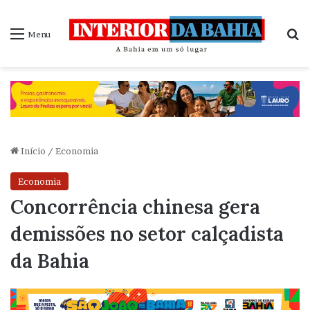
P
Menu
Início
/
Economia
Economia
Concorrência chinesa gera
demissões no setor calçadista
da Bahia