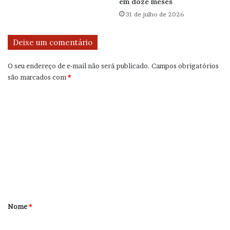
em doze meses
31 de julho de 2026
Deixe um comentário
O seu endereço de e-mail não será publicado.
Campos obrigatórios
são marcados com
*
C
o
m
e
n
t
á
r
Nome
*
i