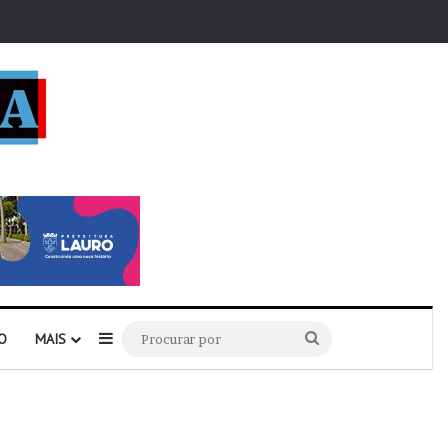
r
Barra Lateral
Procurar
O
MAIS
por