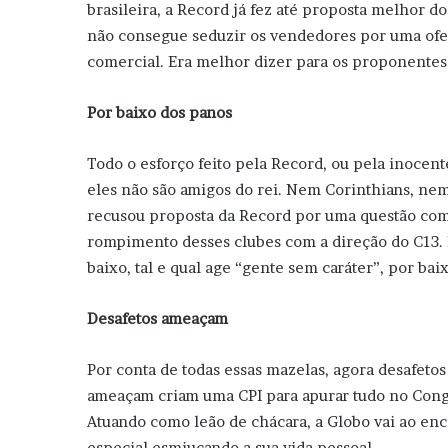
brasileira, a Record já fez até proposta melhor d
não consegue seduzir os vendedores por uma ofe
comercial. Era melhor dizer para os proponentes
Por baixo dos panos
Todo o esforço feito pela Record, ou pela inocen
eles não são amigos do rei. Nem Corinthians, n
recusou proposta da Record por uma questão com
rompimento desses clubes com a direção do C13. 
baixo, tal e qual age “gente sem caráter”, por bai
Desafetos ameaçam
Por conta de todas essas mazelas, agora desafet
ameaçam criam uma CPI para apurar tudo no Congr
Atuando como leão de chácara, a Globo vai ao enc
especial esmiuçando a sua vida pessoal.