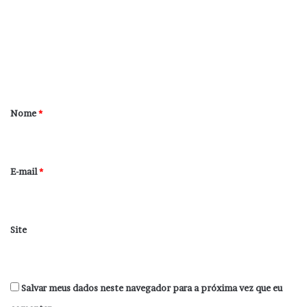
m
e
n
t
á
r
Nome
*
i
o
*
E-mail
*
Site
Salvar meus dados neste navegador para a próxima vez que eu