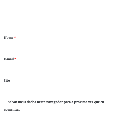
e
n
t
á
r
Nome
*
i
o
*
E-mail
*
Site
Salvar meus dados neste navegador para a próxima vez que eu
comentar.