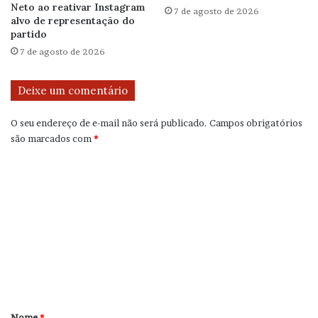
Neto ao reativar Instagram
7 de agosto de 2026
alvo de representação do
partido
7 de agosto de 2026
Deixe um comentário
O seu endereço de e-mail não será publicado.
Campos obrigatórios
são marcados com
*
C
o
m
e
n
t
á
r
Nome
*