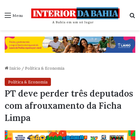
P
Menu
Início
/
Política & Economia
Política & Economia
PT deve perder três deputados
com afrouxamento da Ficha
Limpa