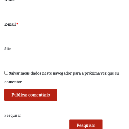
i
o
*
E-mail
*
Site
Salvar meus dados neste navegador para a próxima vez que eu
comentar.
Pesquisar
Pesquisar