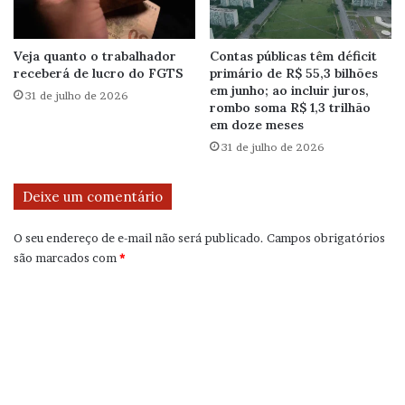
Veja quanto o trabalhador
Contas públicas têm déficit
receberá de lucro do FGTS
primário de R$ 55,3 bilhões
em junho; ao incluir juros,
31 de julho de 2026
rombo soma R$ 1,3 trilhão
em doze meses
31 de julho de 2026
Deixe um comentário
O seu endereço de e-mail não será publicado.
Campos obrigatórios
são marcados com
*
C
o
m
e
n