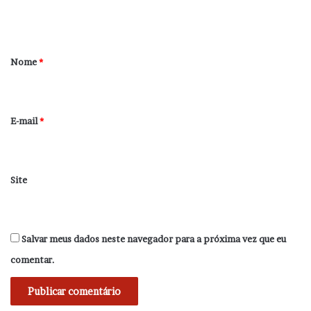
t
á
r
Nome
*
i
o
*
E-mail
*
Site
Salvar meus dados neste navegador para a próxima vez que eu
comentar.