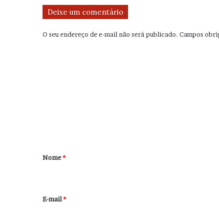
Deixe um comentário
O seu endereço de e-mail não será publicado.
Campos obri
C
o
m
e
n
t
á
r
Nome
*
i
o
*
E-mail
*