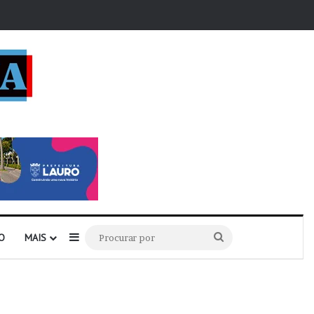
r
Barra Lateral
Procurar
O
MAIS
por