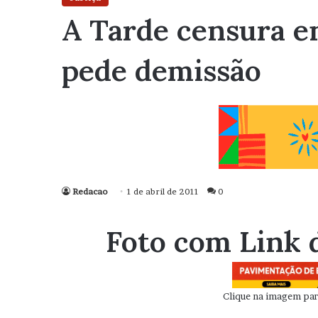
A Tarde censura en
pede demissão
Redacao
1 de abril de 2011
0
Foto com Link 
Clique na imagem para