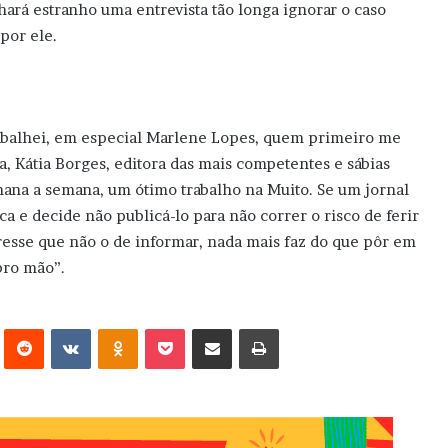
hará estranho uma entrevista tão longa ignorar o caso
por ele.
abalhei, em especial Marlene Lopes, quem primeiro me
, Kátia Borges, editora das mais competentes e sábias
mana a semana, um ótimo trabalho na Muito. Se um jornal
a e decide não publicá-lo para não correr o risco de ferir
eresse que não o de informar, nada mais faz do que pôr em
bro mão”.
erest
Reddit
VK
OK
Pocket
Compartilhar via e-mail
Imprimir