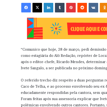
Facebook
X
Linkedin
Tumblr
Pinterest
Reddit
VK
“Comunico que hoje, 28 de março, pedi demissão d
como estagiária do Alô Redação, repórter de Local
após o editor-chefe, Ricardo Mendes, determinar 
Ivete Sangalo, a ser publicada no próximo domingo
O referido trecho diz respeito a duas perguntas r
Caco de Telha, e ao processo envolvendo seu ex-b
educadamente respondidas pela cantora, sem qual
Foram feitas após sua assessoria explicar que Ivete
polêmicas envolvendo outros cantores. Portanto