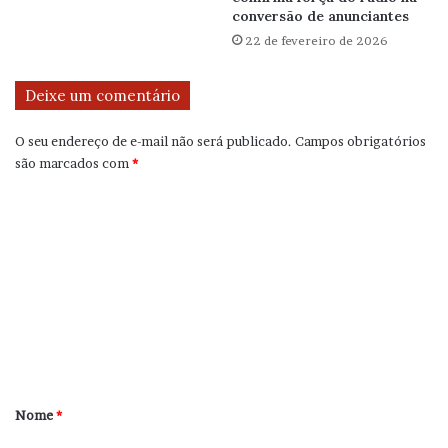
conversão de anunciantes
22 de fevereiro de 2026
Deixe um comentário
O seu endereço de e-mail não será publicado.
Campos obrigatórios
são marcados com
*
C
o
m
e
n
t
á
r
Nome
*
i