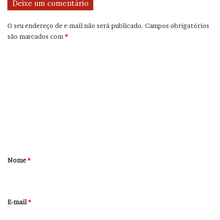
Deixe um comentário
O seu endereço de e-mail não será publicado.
Campos obrigatórios
são marcados com
*
C
o
m
e
n
t
á
r
Nome
*
i
o
*
E-mail
*