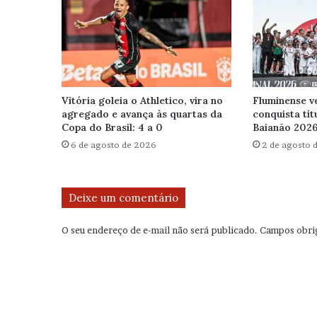
Vitória goleia o Athletico, vira no
Fluminense v
agregado e avança às quartas da
conquista tít
Copa do Brasil: 4 a 0
Baianão 202
6 de agosto de 2026
2 de agosto 
Deixe um comentário
O seu endereço de e-mail não será publicado.
Campos obri
C
o
m