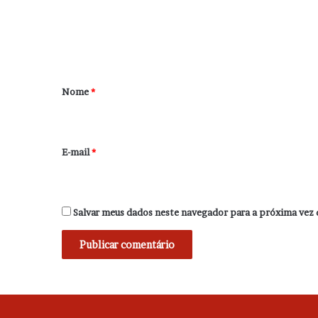
e
n
t
á
r
Nome
*
i
o
*
E-mail
*
Salvar meus dados neste navegador para a próxima vez 