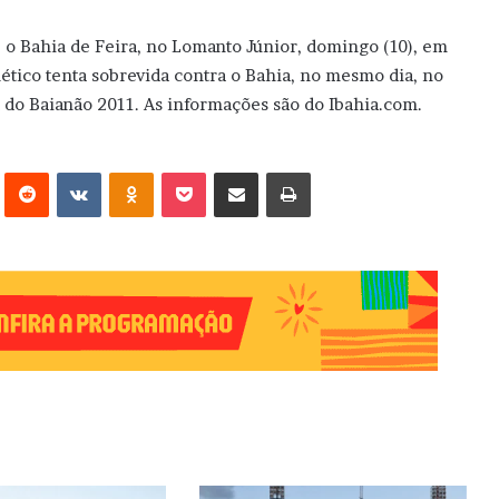
 o Bahia de Feira, no Lomanto Júnior, domingo (10), em
lético tenta sobrevida contra o Bahia, no mesmo dia, no
 do Baianão 2011. As informações são do Ibahia.com.
erest
Reddit
VK
OK
Pocket
Compartilhar via e-mail
Imprimir