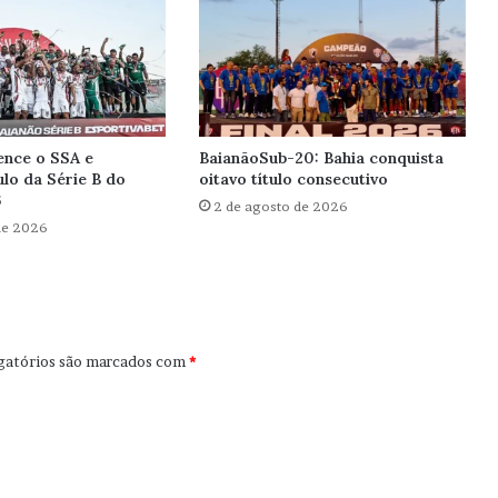
ence o SSA e
BaianãoSub-20: Bahia conquista
ulo da Série B do
oitavo título consecutivo
6
2 de agosto de 2026
de 2026
gatórios são marcados com
*