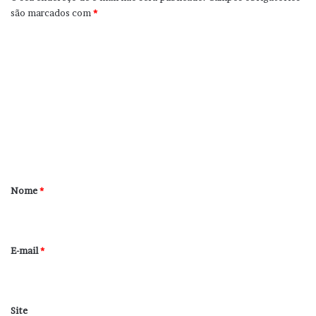
são marcados com
*
C
o
m
e
n
t
á
r
Nome
*
i
o
*
E-mail
*
Site