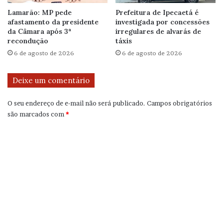
Lamarão: MP pede
Prefeitura de Ipecaetá é
afastamento da presidente
investigada por concessões
da Câmara após 3ª
irregulares de alvarás de
recondução
táxis
6 de agosto de 2026
6 de agosto de 2026
Deixe um comentário
O seu endereço de e-mail não será publicado.
Campos obrigatórios
são marcados com
*
C
o
m
e
n
t
á