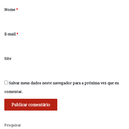
r
Nome
*
i
o
*
E-mail
*
Site
Salvar meus dados neste navegador para a próxima vez que eu
comentar.
Pesquisar