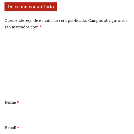
Deixe um comentário
O seu endereço de e-mail não será publicado.
Campos obrigatórios
são marcados com
*
C
o
m
e
n
t
á
r
Nome
*
i
o
*
E-mail
*