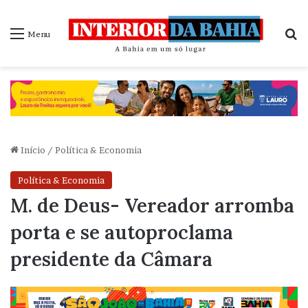
P
Menu
Início
/
Política & Economia
Política & Economia
M. de Deus- Vereador arromba
porta e se autoproclama
presidente da Câmara