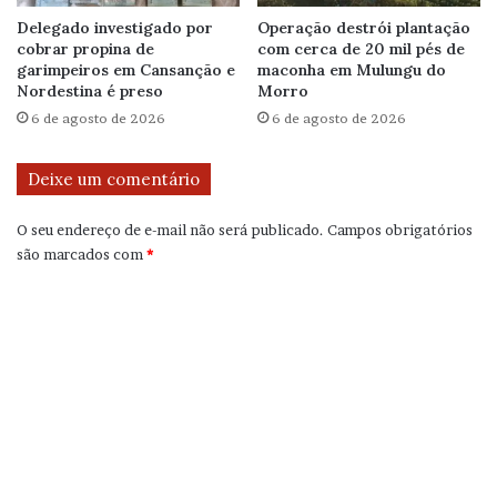
Delegado investigado por
Operação destrói plantação
cobrar propina de
com cerca de 20 mil pés de
garimpeiros em Cansanção e
maconha em Mulungu do
Nordestina é preso
Morro
6 de agosto de 2026
6 de agosto de 2026
Deixe um comentário
O seu endereço de e-mail não será publicado.
Campos obrigatórios
são marcados com
*
C
o
m
e
n
t
á