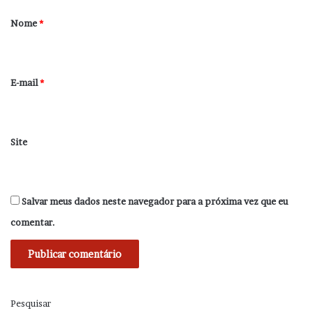
r
Nome
*
i
o
*
E-mail
*
Site
Salvar meus dados neste navegador para a próxima vez que eu
comentar.
Pesquisar