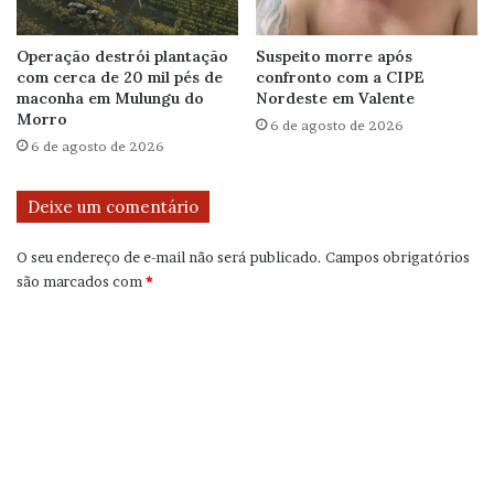
Operação destrói plantação
Suspeito morre após
com cerca de 20 mil pés de
confronto com a CIPE
maconha em Mulungu do
Nordeste em Valente
Morro
6 de agosto de 2026
6 de agosto de 2026
Deixe um comentário
O seu endereço de e-mail não será publicado.
Campos obrigatórios
são marcados com
*
C
o
m
e
n
t