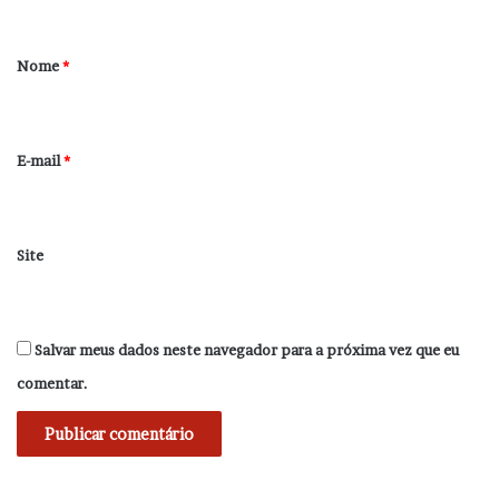
á
r
Nome
*
i
o
*
E-mail
*
Site
Salvar meus dados neste navegador para a próxima vez que eu
comentar.