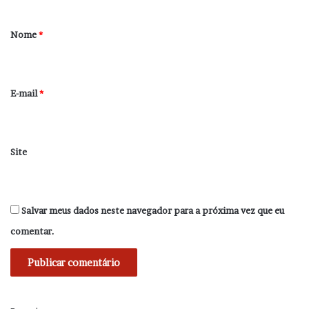
á
r
Nome
*
i
o
*
E-mail
*
Site
Salvar meus dados neste navegador para a próxima vez que eu
comentar.