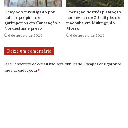
Delegado investigado por
Operação destrói plantação
cobrar propina de
com cerca de 20 mil pés de
garimpeiros em Cansanção e
maconha em Mulungu do
Nordestina é preso
Morro
6 de agosto de 2026
6 de agosto de 2026
Deixe um comentário
O seu endereço de e-mail não será publicado.
Campos obrigatórios
são marcados com
*
C
o
m
e
n
t