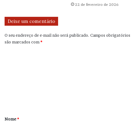
22 de fevereiro de 2026
Deixe um comentário
O seu endereço de e-mail não será publicado.
Campos obrigatórios
são marcados com
*
C
o
m
e
n
t
á
r
Nome
*
i
o