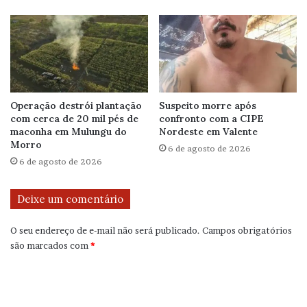
Operação destrói plantação
Suspeito morre após
com cerca de 20 mil pés de
confronto com a CIPE
maconha em Mulungu do
Nordeste em Valente
Morro
6 de agosto de 2026
6 de agosto de 2026
Deixe um comentário
O seu endereço de e-mail não será publicado.
Campos obrigatórios
são marcados com
*
C
o