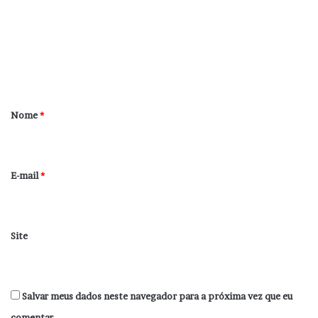
m
e
n
t
á
r
Nome
*
i
o
*
E-mail
*
Site
Salvar meus dados neste navegador para a próxima vez que eu
comentar.