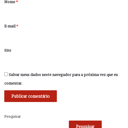
r
Nome
*
i
o
*
E-mail
*
Site
Salvar meus dados neste navegador para a próxima vez que eu
comentar.
Pesquisar
Pesquisar