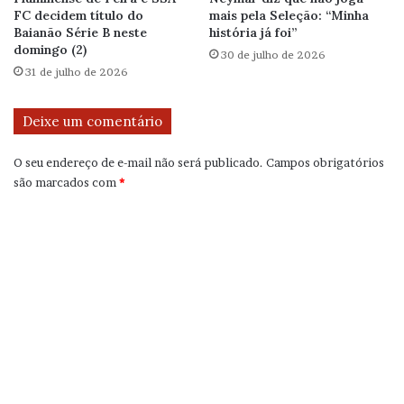
FC decidem título do
mais pela Seleção: “Minha
Baianão Série B neste
história já foi”
domingo (2)
30 de julho de 2026
31 de julho de 2026
Deixe um comentário
O seu endereço de e-mail não será publicado.
Campos obrigatórios
são marcados com
*
C
o
m
e
n
t
á