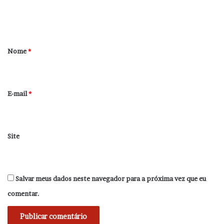
n
t
á
r
Nome
*
i
o
*
E-mail
*
Site
Salvar meus dados neste navegador para a próxima vez que eu
comentar.