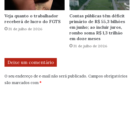
Veja quanto o trabalhador
Contas públicas têm déficit
receberá de lucro do FGTS
primário de R$ 55,3 bilhões
em junho; ao incluir juros,
31 de julho de 2026
rombo soma R$ 1,3 trilhão
em doze meses
31 de julho de 2026
Deixe um comentário
O seu endereço de e-mail não será publicado.
Campos obrigatórios
são marcados com
*
C
o
m
e
n