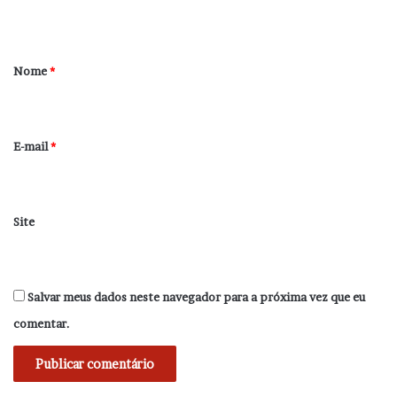
t
á
r
Nome
*
i
o
*
E-mail
*
Site
Salvar meus dados neste navegador para a próxima vez que eu
comentar.