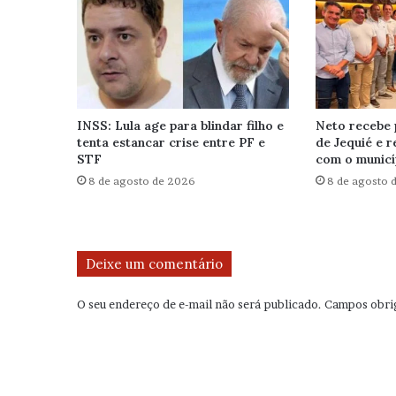
INSS: Lula age para blindar filho e
Neto recebe 
tenta estancar crise entre PF e
de Jequié e 
STF
com o municí
8 de agosto de 2026
8 de agosto 
Deixe um comentário
O seu endereço de e-mail não será publicado.
Campos obri
C
o
m