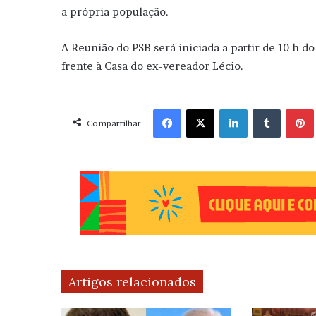
a própria população.
A Reunião do PSB será iniciada a partir de 10 h d
frente à Casa do ex-vereador Lécio.
Facebook
X
Linkedin
Tumblr
Pint
Compartilhar
Artigos relacionados