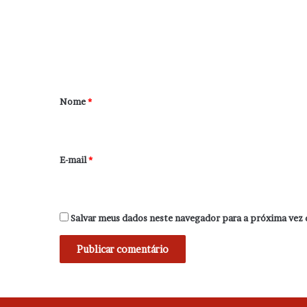
e
n
t
á
r
Nome
*
i
o
*
E-mail
*
Salvar meus dados neste navegador para a próxima vez 