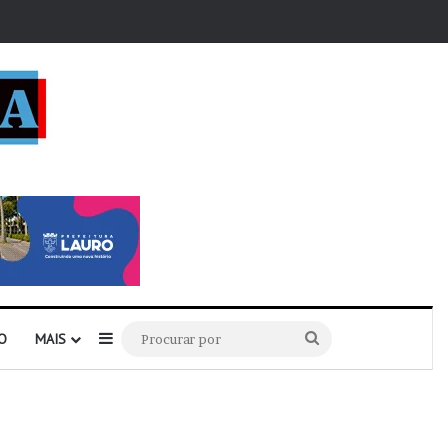
r
Barra Lateral
Procurar
O
MAIS
por