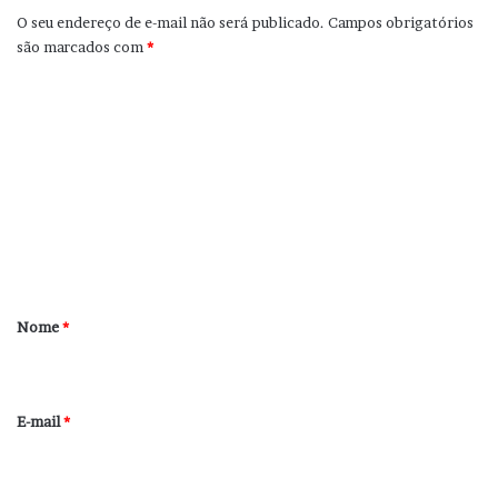
O seu endereço de e-mail não será publicado.
Campos obrigatórios
são marcados com
*
C
o
m
e
n
t
á
r
Nome
*
i
o
*
E-mail
*