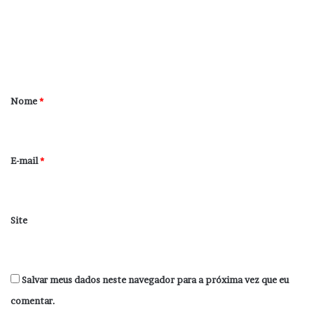
e
n
t
á
r
Nome
*
i
o
*
E-mail
*
Site
Salvar meus dados neste navegador para a próxima vez que eu
comentar.