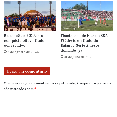
BaianãoSub-20: Bahia
Fluminense de Feira e SSA
conquista oitavo título
FC decidem título do
consecutivo
Baianão Série B neste
domingo (2)
2 de agosto de 2026
31 de julho de 2026
Deixe um comentário
O seu endereço de e-mail não será publicado.
Campos obrigatórios
são marcados com
*
C
o
m