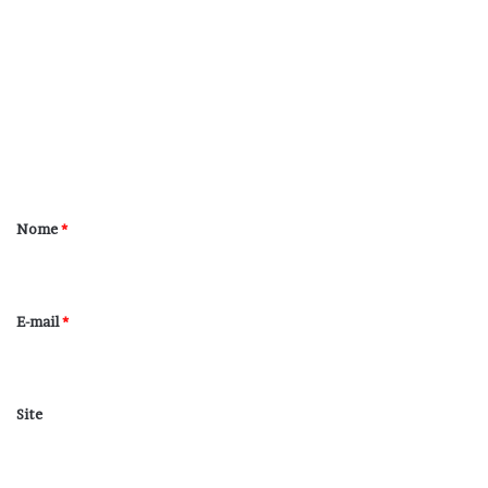
o
m
e
n
t
á
r
Nome
*
i
o
*
E-mail
*
Site