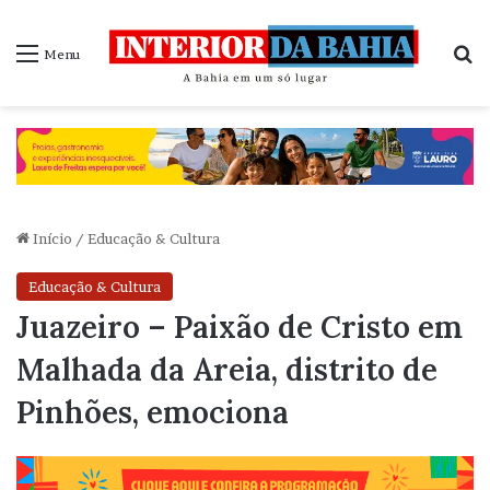
P
Menu
Início
/
Educação & Cultura
Educação & Cultura
Juazeiro – Paixão de Cristo em
Malhada da Areia, distrito de
Pinhões, emociona